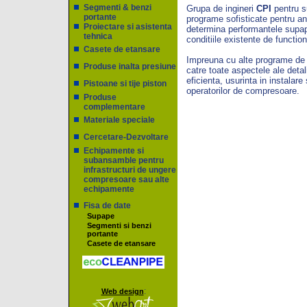
Segmenti & benzi
Grupa de ingineri
CPI
pentru s
portante
programe sofisticate pentru a
Proiectare si asistenta
determina performantele supape
tehnica
conditiile existente de function
Casete de etansare
Impreuna cu alte programe de 
Produse inalta presiune
catre toate aspectele ale detali
eficienta, usurinta in instalar
Pistoane si tije piston
operatorilor de compresoare.
Produse
complementare
Materiale speciale
Cercetare-Dezvoltare
Echipamente si
subansamble pentru
infrastructuri de ungere
compresoare sau alte
echipamente
Fisa de date
Supape
Segmenti si benzi
portante
Casete de etansare
:
Web design